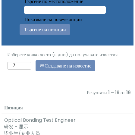
Търсене по местоположение
Показване на повече опции
Изберете колко често (в дни) да получавате известия:
Създаване на известие
Резултати
1 – 19
от
19
Позиция
Optical Bonding Test Engineer
研发 - 显示
毕业生/专业人员