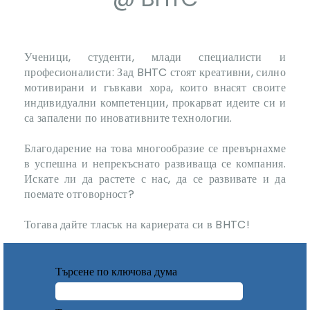
Ученици, студенти, млади специалисти и
професионалисти: Зад BHTC стоят креативни, силно
мотивирани и гъвкави хора, които внасят своите
индивидуални компетенции, прокарват идеите си и
са запалени по иновативните технологии.
Благодарение на това многообразие се превърнахме
в успешна и непрекъснато развиваща се компания.
Искате ли да растете с нас, да се развивате и да
поемате отговорност?
Тогава дайте тласък на кариерата си в BHTC!
Търсене по ключова дума