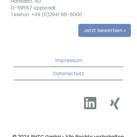
Hansastr. 40
D-59557 Lippstadt
Telefon: +49 (0)2941 66-6000
Jetzt bewerben »
Impressum
Datenschutz
W
W
i
i
r
r
d
d
a
a
u
u
f
f
e
e
© 2024 BHTC GmbH • Alle Rechte vorbehalten.